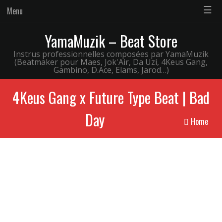
☰
Menu
YamaMuzik – Beat Store
Instrus professionnelles composées par YamaMuzik
(Beatmaker pour Maes, Jok'Air, Da Uzi, 4Keus Gang,
Gambino, D.Ace, Elams, Jarod…)
4Keus Gang x Future Type Beat | Bad
Day
Home