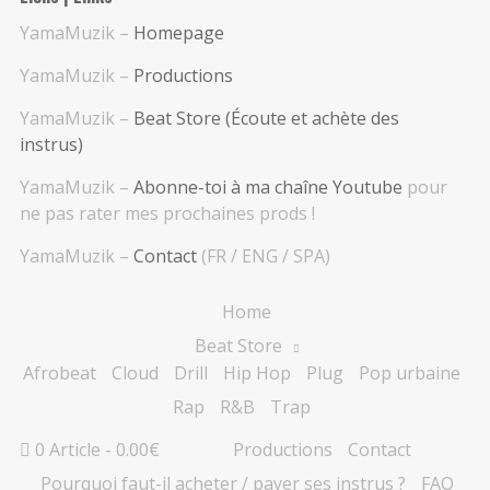
YamaMuzik –
Homepage
YamaMuzik –
Productions
YamaMuzik –
Beat Store (Écoute et achète des
instrus)
YamaMuzik –
Abonne-toi à ma chaîne Youtube
pour
ne pas rater mes prochaines prods !
YamaMuzik –
Contact
(FR / ENG / SPA)
Home
Beat Store
Afrobeat
Cloud
Drill
Hip Hop
Plug
Pop urbaine
Rap
R&B
Trap
0 Article
0.00€
Productions
Contact
Pourquoi faut-il acheter / payer ses instrus ?
FAQ