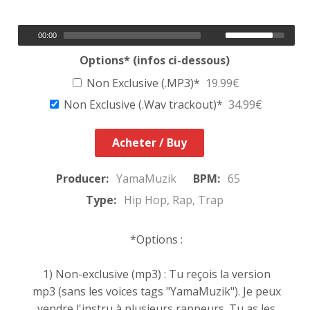
00:00
Options* (infos ci-dessous)
Non Exclusive (.MP3)*
19.99€
Non Exclusive (.Wav trackout)*
34.99€
Acheter / Buy
Producer:
YamaMuzik
BPM:
65
Type:
Hip Hop, Rap, Trap
*Options :
1) Non-exclusive (mp3) : Tu reçois la version
mp3 (sans les voices tags "YamaMuzik"). Je peux
vendre l'instru à plusieurs rappeurs. Tu as les