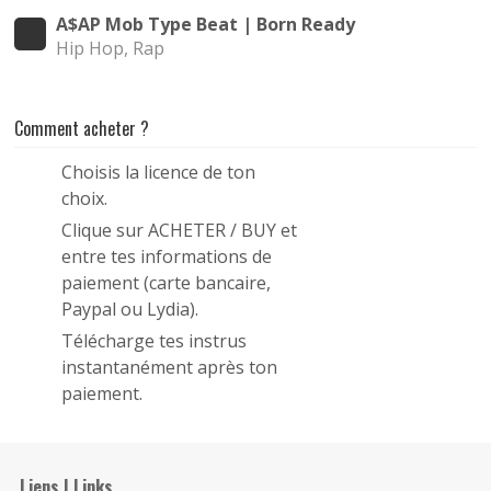
A$AP Mob Type Beat | Born Ready
Hip Hop, Rap
Comment acheter ?
Choisis la licence de ton
1
choix.
Clique sur ACHETER / BUY et
2
entre tes informations de
paiement (carte bancaire,
Paypal ou Lydia).
Télécharge tes instrus
3
instantanément après ton
paiement.
Liens | Links