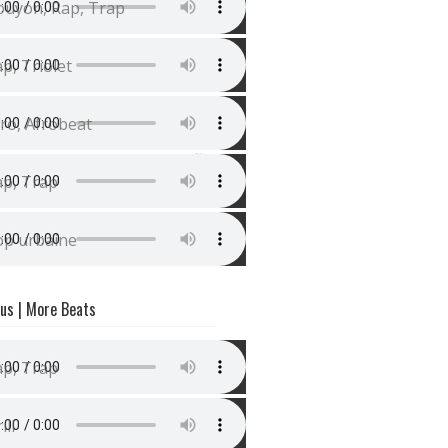
ouyon, Rap, Trap
nstru Rap Mélodieuse (Youssoupha Type Beat) | Conscie
p, Triolet
auvais Djo x Gims type Beat (Instru Afro) | Allumer
ro, Afrobeat
nstru Trap Sombre (La Rvfleuze type beat) | Nuit
ap, Trap
nstru Zumba / Pop Urbaine | Latina
op urbaine
rus | More Beats
nstru Trap Sombre | Corona
ap, Trap
nstru DRILL SOMBRE Type Freeze Corleone x Pop Smoke |
ill