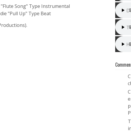
I
 "Flute Song" Type Instrumental
Dr
die "Pull Up" Type Beat
I
roductions).
T
N
Hi
Comment
C
1
c
C
2
e
p
P
T
3
i