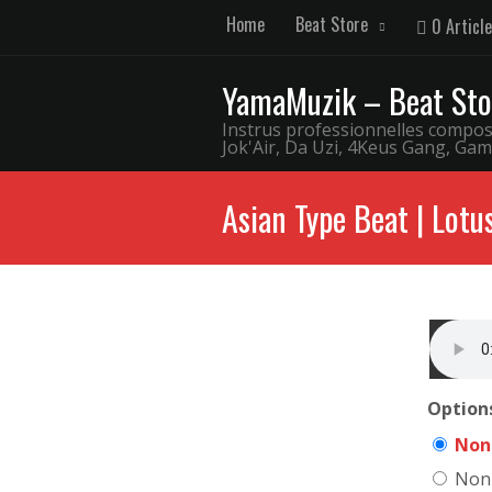
Home
Beat Store
0 Article
YamaMuzik – Beat Sto
Instrus professionnelles comp
Jok'Air, Da Uzi, 4Keus Gang, Gam
Asian Type Beat | Lotu
Options
Non 
Non 