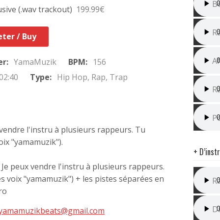
B
usive (.wav trackout)
199.99€
I
Ra
ter / Buy
M
Af
er:
YamaMuzik
BPM:
156
02:40
Type:
Hip Hop, Rap, Trap
I
R
I
P
 vendre l'instru à plusieurs rappeurs. Tu
voix "yamamuzik").
+ D’inst
 Je peux vendre l'instru à plusieurs rappeurs.
I
es voix "yamamuzik") + les pistes séparées en
R
ro
I
Dr
yamamuzikbeats@gmail.com