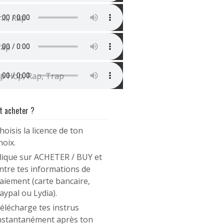
nstru Drill Type Kekra x Green Montana | Green
ill, Rap
nstru Trap Sombre (21 Savage type beat) | Enfer
rap
inho Type Beat | Destin
p Hop, Rap, Trap
 acheter ?
hoisis la licence de ton
hoix.
lique sur ACHETER / BUY et
ntre tes informations de
aiement (carte bancaire,
aypal ou Lydia).
élécharge tes instrus
nstantanément après ton