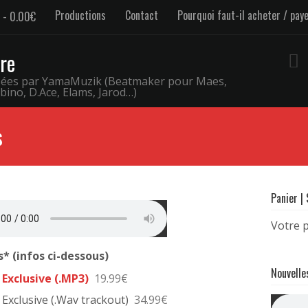
Productions
Contact
Pourquoi faut-il acheter / pay
0.00€
re
osées par YamaMuzik (Beatmaker pour Maes,
bino, D.Ace, Elams, Jarod…)
s
Panier |
Votre p
* (infos ci-dessous)
Nouvelle
Exclusive (.MP3)
19.99€
I
Exclusive (.Wav trackout)
34.99€