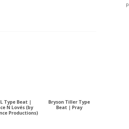
p
L Type Beat |
Bryson Tiller Type
ce N Lovés (by
Beat | Pray
nce Productions)