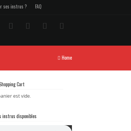
er ses instrus ?
FAQ
Home
 Shopping Cart
anier est vide.
s instrus disponibles
nstru Trap Bouyon (TH x 1T1 Type beat) | Bouyav