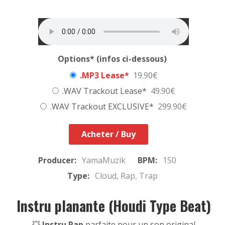
Options* (infos ci-dessous)
.MP3 Lease*
19.90€
.WAV Trackout Lease*
49.90€
.WAV Trackout EXCLUSIVE*
299.90€
Acheter / Buy
Producer:
YamaMuzik
BPM:
150
Type:
Cloud, Rap, Trap
Instru planante (Houdi Type Beat)
💥
Instru Rap
parfaite pour un son original