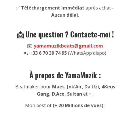
✅
Téléchargement immédiat
après achat –
Aucun délai
.
📩 Une question ? Contacte-moi !
✉️
yamamuzikbeats@gmail.com
📲
+33 6 70 39 74 95
(WhatsApp dispo)
À propos de YamaMuzik :
Beatmaker pour
Maes, Jok’Air, Da Uzi, 4Keus
Gang, D.Ace, Sultan
et + !
Mon best of
(+ 20 Millions de vues)
: