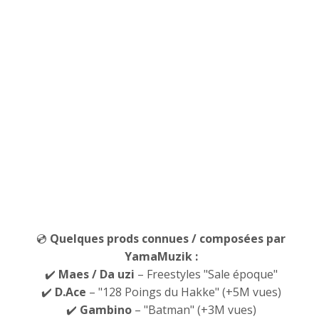
💿
Quelques prods connues / composées par
YamaMuzik :
✔️
Maes
/ Da uzi
– Freestyles "Sale époque"
✔️
D.Ace
– "128 Poings du Hakke" (+5M vues)
✔️
Gambino
– "Batman" (+3M vues)