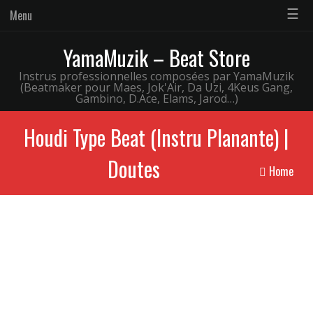
☰
Menu
YamaMuzik – Beat Store
Instrus professionnelles composées par YamaMuzik
(Beatmaker pour Maes, Jok'Air, Da Uzi, 4Keus Gang,
Gambino, D.Ace, Elams, Jarod…)
Houdi Type Beat (Instru Planante) |
Doutes
Home