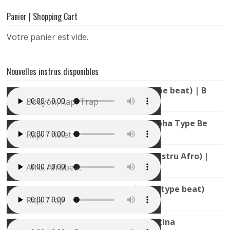
Panier | Shopping Cart
Votre panier est vide.
Nouvelles instrus disponibles
Instru Trap Bouyon (TH x 1T1 Type beat) | Bouya
Bouyon, Rap, Trap
Instru Rap Mélodieuse (Youssoupha Type Beat) |
Rap, Triolet
Mauvais Djo x Gims type Beat (Instru Afro) | All
Afro, Afrobeat
Instru Trap Sombre (La Rvfleuze type beat) | Nui
Rap, Trap
Instru Zumba / Pop Urbaine | Latina