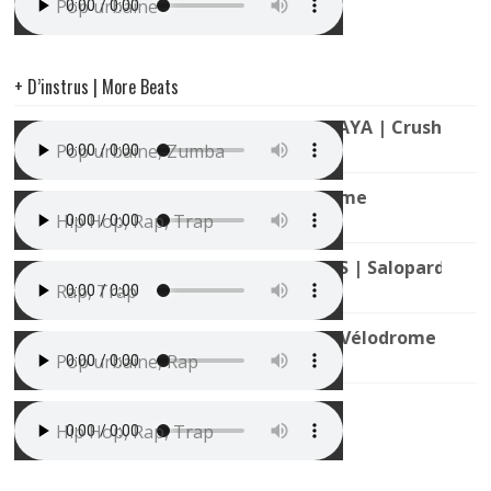
Pop urbaine
+ D’instrus | More Beats
Instru Pop Urbaine type NAZA x AYA | Crush
Pop urbaine, Zumba
Ninho x Rim’K Type Beat | Supreme
Hip Hop, Rap, Trap
Instru rap Mélodieuse Type MAES | Salopard
Rap, Trap
Jul Type Beat (Style Marseille) | Vélodrome
Pop urbaine, Rap
Ninho Type Beat | Destin
Hip Hop, Rap, Trap