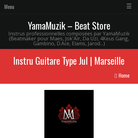
☰
Menu
YamaMuzik – Beat Store
Instrus professionnelles composées par YamaMuzik
(Beatmaker pour Maes, Jok'Air, Da Uzi, 4Keus Gang,
Gambino, D.Ace, Elams, Jarod…)
Instru Guitare Type Jul | Marseille
Home