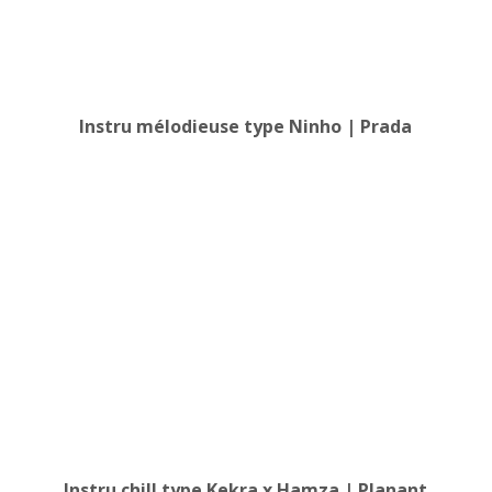
Instru mélodieuse type Ninho | Prada
Instru chill type Kekra x Hamza | Planant