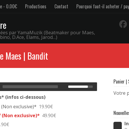
le
0.00€
Productions
Contact
Pourquoi faut-il acheter / pa
re
osées par YamaMuzik (Beatmaker pour Maes,
bino, D.Ace, Elams, Jarod…)
e Maes | Bandit
Panier |
Votre p
* (infos ci-dessous)
(Non exclusive)*
19.90€
Nouvelle
 (Non exclusive)*
49.90€
I
.90€