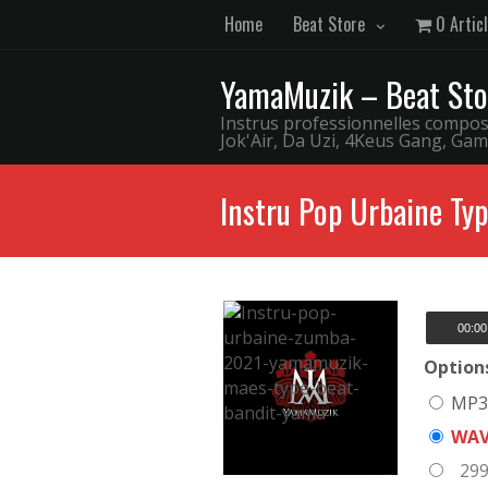
Home
Beat Store
0 Artic
YamaMuzik – Beat Sto
Instrus professionnelles comp
Jok'Air, Da Uzi, 4Keus Gang, Gam
Instru Pop Urbaine Typ
00:00
Options
MP3 
WAV
299