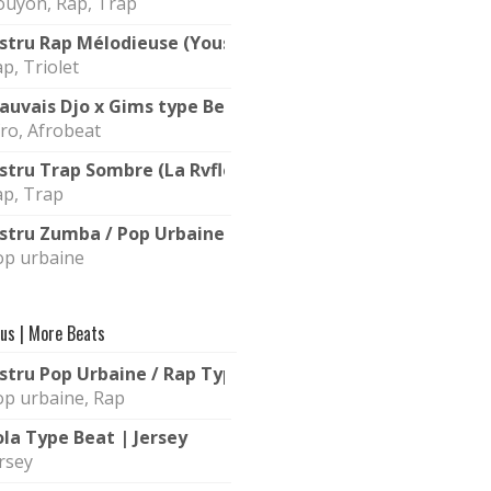
ouyon, Rap, Trap
nstru Rap Mélodieuse (Youssoupha Type Beat) | Conscie
p, Triolet
auvais Djo x Gims type Beat (Instru Afro) | Allumer
ro, Afrobeat
nstru Trap Sombre (La Rvfleuze type beat) | Nuit
ap, Trap
nstru Zumba / Pop Urbaine | Latina
op urbaine
rus | More Beats
nstru Pop Urbaine / Rap Type Timal x Gazo | Chaleur
op urbaine, Rap
ola Type Beat | Jersey
rsey