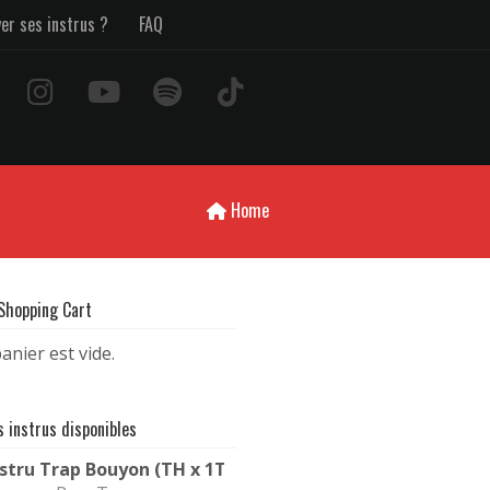
yer ses instrus ?
FAQ
Home
 Shopping Cart
anier est vide.
s instrus disponibles
nstru Trap Bouyon (TH x 1T1 Type beat) | Bouyav