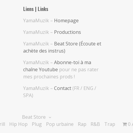
Liens | Links
YamaMuzik –
Homepage
YamaMuzik –
Productions
YamaMuzik –
Beat Store (Écoute et
achète des instrus)
YamaMuzik –
Abonne-toi à ma
chaîne Youtube
pour ne pas rater
mes prochaines prods !
YamaMuzik –
Contact
(FR / ENG /
SPA)
Beat Store
ill
Hip Hop
Plug
Pop urbaine
Rap
R&B
Trap
0 