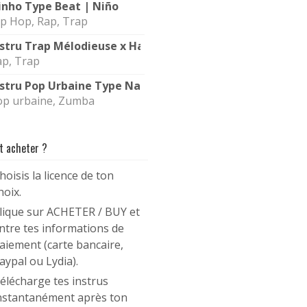
inho Type Beat | Niño
p Hop, Rap, Trap
nstru Trap Mélodieuse x Hamza Type Beat | Calme
ap, Trap
nstru Pop Urbaine Type Naza | Jolie
op urbaine, Zumba
 acheter ?
hoisis la licence de ton
hoix.
lique sur ACHETER / BUY et
ntre tes informations de
aiement (carte bancaire,
aypal ou Lydia).
élécharge tes instrus
nstantanément après ton