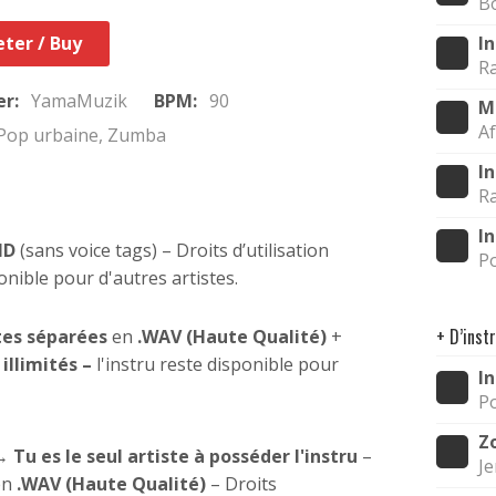
B
ter / Buy
I
Ra
er:
YamaMuzik
BPM:
90
M
Af
Pop urbaine, Zumba
I
R
I
HD
(sans voice tags) – Droits d’utilisation
P
ponible pour d'autres artistes.
+ D’inst
tes séparées
en
.WAV (Haute Qualité)
+
n
illimités –
l'instru reste disponible pour
I
P
Z
→
Tu es le seul artiste à posséder l'instru
–
Je
en
.WAV (Haute Qualité)
– Droits