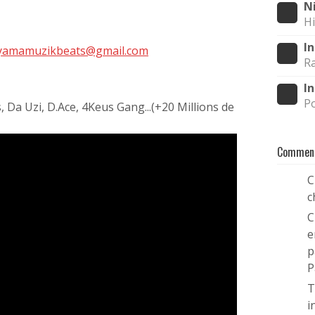
N
Hi
I
yamamuzikbeats@gmail.com
R
I
P
, Da Uzi, D.Ace, 4Keus Gang...(+20 Millions de
Comment
C
1
c
C
2
e
p
P
T
3
i