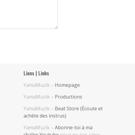
Liens | Links
YamaMuzik –
Homepage
YamaMuzik –
Productions
YamaMuzik –
Beat Store (Écoute et
achète des instrus)
YamaMuzik –
Abonne-toi à ma
chaîne Youtube
pour ne pas rater