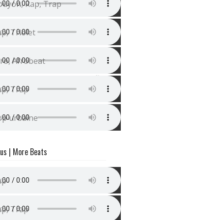
ouyon, Rap, Trap
nstru Rap Mélodieuse (Youssoupha Type Beat) | Conscie
p, Triolet
auvais Djo x Gims type Beat (Instru Afro) | Allumer
ro, Afrobeat
nstru Trap Sombre (La Rvfleuze type beat) | Nuit
ap, Trap
nstru Zumba / Pop Urbaine | Latina
op urbaine
rus | More Beats
nstru rap mélancolique | Souvenirs
ap
avis Scott / Guitare Type Beat | Travis
ap, Trap