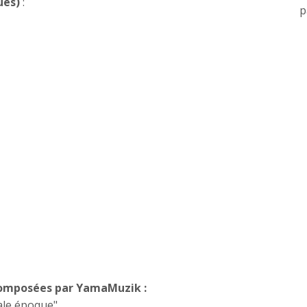
ues)
:
p
composées par YamaMuzik :
ale époque"