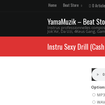
Home
Beat Store
0 Article
YamaMuzik – Beat Sto
Instrus professionnelles comp
Jok'Air, Da Uzi, 4Keus Gang, Gam
Instru Sexy Drill (Cash
Options
MP3
WAV