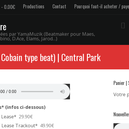
Productions
Contact
Pourquoi faut-il acheter / pay
0.00€
re
osées par YamaMuzik (Beatmaker pour Maes,
bino, D.Ace, Elams, Jarod…)
 Cobain type beat) | Central Park
Panier |
Votre p
* (infos ci-dessous)
Nouvelle
 Lease*
29.90€
I
 Lease Trackout*
49.90€