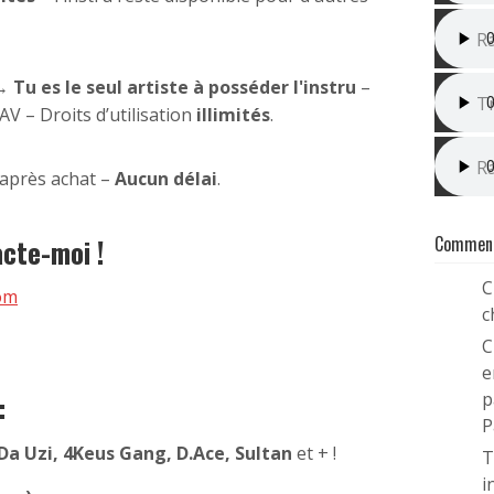
I
R
F
→
Tu es le seul artiste à posséder l'instru
–
T
 – Droits d’utilisation
illimités
.
I
R
après achat –
Aucun délai
.
Comment
cte-moi !
C
1
om
c
C
2
e
p
:
P
 Da Uzi, 4Keus Gang, D.Ace, Sultan
et + !
T
3
i