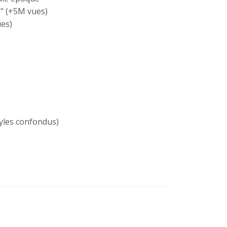
" (+5M vues)
es)
yles confondus)