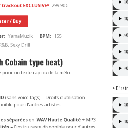
B
 trackout EXCLUSIVE*
299.90€
I
Ra
ter / Buy
M
Af
er:
YamaMuzik
BPM:
155
R&B, Sexy Drill
I
R
sh Cobain type beat)
I
P
e pour un texte rap ou de la mélo.
+ D’inst
HD
(sans voice tags) – Droits d’utilisation
I
ponible pour d'autres artistes.
R
Tr
tes séparées
en
.WAV Haute Qualité
+ MP3
R
mités –
l'instru reste disponible pour d'autres