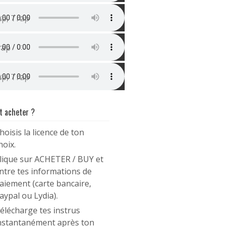
nstru Rap Piano (Ninho Type Beat) | Dehors
ap, Trap
uture Type Beat | Drugs
rap
nstru Rap Mélodieuse type Lesram | « Pleine Lune »
ap, Trap
 acheter ?
hoisis la licence de ton
hoix.
lique sur ACHETER / BUY et
ntre tes informations de
aiement (carte bancaire,
aypal ou Lydia).
élécharge tes instrus
nstantanément après ton