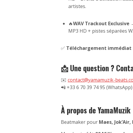
artistes.
🔥
WAV Trackout Exclusive
MP3 HD + pistes séparées WAV
✅
Téléchargement immédiat
📩 Une question ? Conta
✉️
contact@yamamuzik-beats.c
📲 +33 6 70 39 74 95 (WhatsApp)
À propos de YamaMuzik 
Beatmaker pour
Maes, Jok’Air,