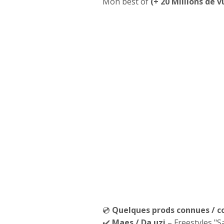
Mon best of
(+ 20 Millions de v
💿
Quelques prods connues / 
✔️
Maes
/ Da uzi
– Freestyles "S