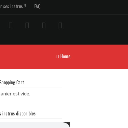
er ses instrus ?
FAQ
Home
 Shopping Cart
anier est vide.
s instrus disponibles
nstru Trap Bouyon (TH x 1T1 Type beat) | Bouyav