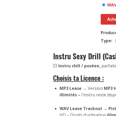
WAV
Ache
Produc
Type:
Instru Sexy Drill (Ca
💥
Instru chill / poséee,
parfait
Choisis ta Licence :
MP3 Lease
→ Version
MP3 
illimités –
l'instru reste dis
WAV Lease Trackout
→
Pis
HD – Droits d’utilisation
illi