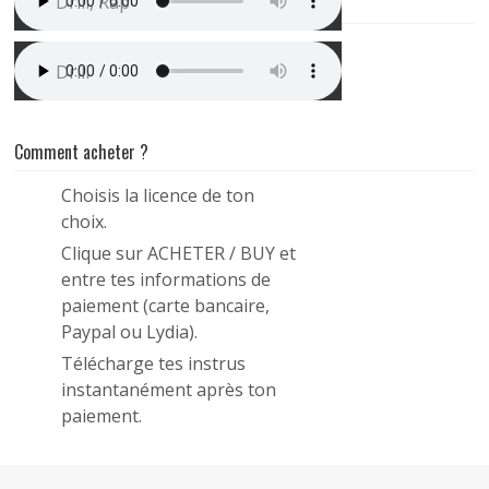
Drill, Rap
Instru Drill Type Ziak | Bordel
Drill
Comment acheter ?
Choisis la licence de ton
1
choix.
Clique sur ACHETER / BUY et
2
entre tes informations de
paiement (carte bancaire,
Paypal ou Lydia).
Télécharge tes instrus
3
instantanément après ton
paiement.