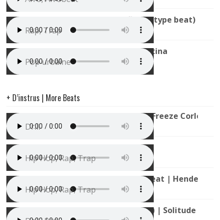
Instru Trap Sombre (La Rvfleuze type beat) | Nui
Rap, Trap
Instru Zumba / Pop Urbaine | Latina
Pop urbaine
+ D’instrus | More Beats
Instru Drill Type Saamou Skuu x Freeze Corleone
Drill
A$AP Rocky Type Beat | Uptown
Hip Hop, Rap, Trap
Jay Rock x Niska x Quavo Type Beat | Hendek
Hip Hop, Rap, Trap
Instru Rap Triste (ZKR type beat) | Solitude