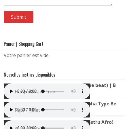
Panier | Shopping Cart
Votre panier est vide.
Nouvelles instrus disponibles
Instru Trap Bouyon (TH x 1T1 Type beat) | Bouya
Bouyon, Rap, Trap
Instru Rap Mélodieuse (Youssoupha Type Beat) |
Rap, Triolet
Mauvais Djo x Gims type Beat (Instru Afro) | All
Afro, Afrobeat