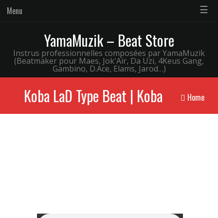
☰
Menu
YamaMuzik – Beat Store
Instrus professionnelles composées par YamaMuzik
(Beatmaker pour Maes, Jok'Air, Da Uzi, 4Keus Gang,
Gambino, D.Ace, Elams, Jarod…)
Koba LaD Type Beat | Koba
Home