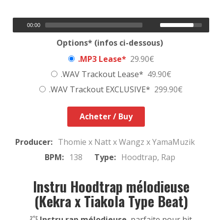
00:00
Options* (infos ci-dessous)
.MP3 Lease*
29.90€
.WAV Trackout Lease*
49.90€
.WAV Trackout EXCLUSIVE*
299.90€
Acheter / Buy
Producer:
Thomie x Natt x Wangz x YamaMuzik
BPM:
138
Type:
Hoodtrap, Rap
Instru Hoodtrap mélodieuse
(Kekra x Tiakola Type Beat)
💥
Instru rap mélodieuse
, parfaite pour hit