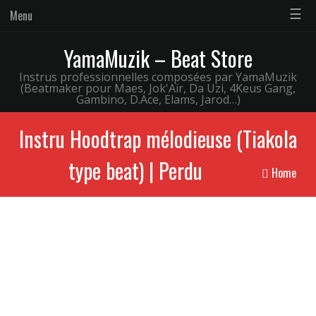
☰
Menu
YamaMuzik – Beat Store
Instrus professionnelles composées par YamaMuzik
(Beatmaker pour Maes, Jok'Air, Da Uzi, 4Keus Gang,
Gambino, D.Ace, Elams, Jarod…)
Instru Hoodtrap mélodieuse (Tiakola
type beat) | Perdu
Home