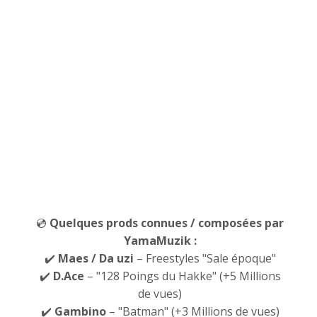
💿
Quelques prods connues / composées par
YamaMuzik :
✔️
Maes
/ Da uzi
– Freestyles "Sale époque"
✔️
D.Ace
– "128 Poings du Hakke" (+5 Millions
de vues)
✔️
Gambino
– "Batman" (+3 Millions de vues)