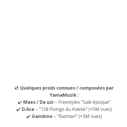
💿
Quelques prods connues / composées par
YamaMuzik :
✔️
Maes
/ Da uzi
– Freestyles "Sale époque"
✔️
D.Ace
– "128 Poings du Hakke" (+5M vues)
✔️
Gambino
– "Batman" (+3M vues)