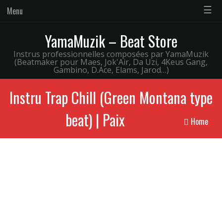
☰
Menu
YamaMuzik – Beat Store
Instrus professionnelles composées par YamaMuzik
(Beatmaker pour Maes, Jok'Air, Da Uzi, 4Keus Gang,
Gambino, D.Ace, Elams, Jarod…)
Instru Trap Chill (Green Montana type
beat) | Paix
Home