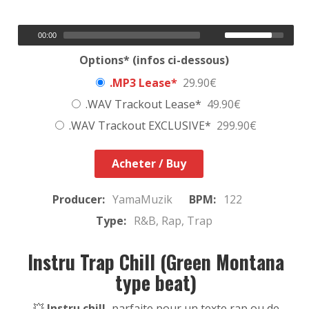
00:00
Options* (infos ci-dessous)
.MP3 Lease*
29.90€
.WAV Trackout Lease*
49.90€
.WAV Trackout EXCLUSIVE*
299.90€
Acheter / Buy
Producer:
YamaMuzik
BPM:
122
Type:
R&B, Rap, Trap
Instru Trap Chill (Green Montana
type beat)
💥
Instru chill,
parfaite pour un texte rap ou de