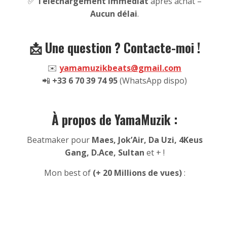
✅
Téléchargement immédiat
après achat –
Aucun délai
.
📩 Une question ? Contacte-moi !
✉️
yamamuzikbeats@gmail.com
📲
+33 6 70 39 74 95
(WhatsApp dispo)
À propos de YamaMuzik :
Beatmaker pour
Maes, Jok’Air, Da Uzi, 4Keus
Gang, D.Ace, Sultan
et + !
Mon best of
(+ 20 Millions de vues)
: