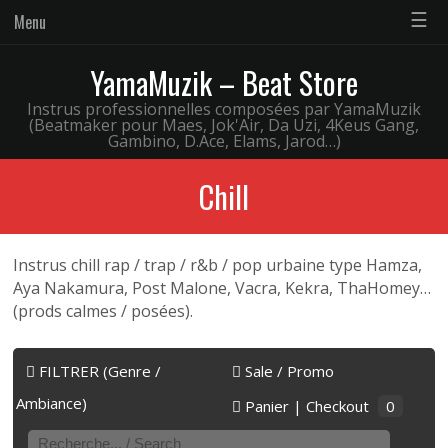
☰
Menu
YamaMuzik – Beat Store
Instrus professionnelles composées par YamaMuzik
(Beatmaker pour Maes, Jok'Air, Da Uzi, 4Keus Gang,
Gambino, D.Ace, Elams, Jarod…)
Chill
Instrus chill rap / trap / r&b / pop urbaine type Hamza,
Aya Nakamura, Post Malone, Vacra, Kekra, ThaHomey…
(prods calmes / posées).
FILTRER (Genre /
Sale / Promo
Ambiance)
Panier | Checkout
0