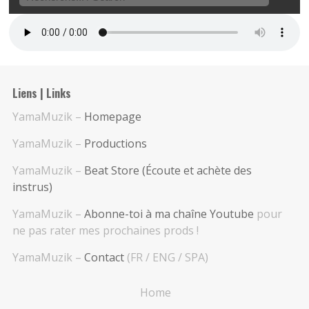
Liens | Links
YamaMuzik –
Homepage
YamaMuzik –
Productions
YamaMuzik –
Beat Store (Écoute et achète des
instrus)
YamaMuzik –
Abonne-toi à ma chaîne Youtube
pour
ne pas rater mes prochaines prods !
YamaMuzik –
Contact
(FR / ENG / SPA)
Home