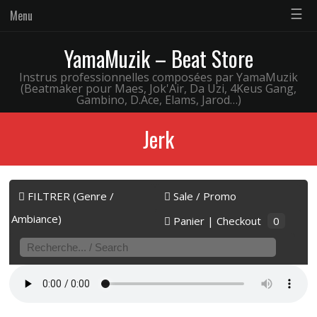
☰
Menu
YamaMuzik – Beat Store
Instrus professionnelles composées par YamaMuzik
(Beatmaker pour Maes, Jok'Air, Da Uzi, 4Keus Gang,
Gambino, D.Ace, Elams, Jarod…)
Jerk
FILTRER (Genre /
Sale / Promo
Ambiance)
Panier | Checkout
0