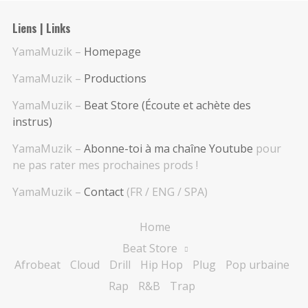
Liens | Links
YamaMuzik –
Homepage
YamaMuzik –
Productions
YamaMuzik –
Beat Store (Écoute et achète des
instrus)
YamaMuzik –
Abonne-toi à ma chaîne Youtube
pour
ne pas rater mes prochaines prods !
YamaMuzik –
Contact
(FR / ENG / SPA)
Home
Beat Store
Afrobeat
Cloud
Drill
Hip Hop
Plug
Pop urbaine
Rap
R&B
Trap