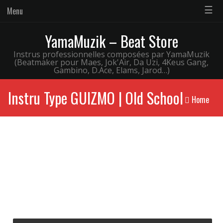
☰
Menu
YamaMuzik – Beat Store
Instrus professionnelles composées par YamaMuzik
(Beatmaker pour Maes, Jok'Air, Da Uzi, 4Keus Gang,
Gambino, D.Ace, Elams, Jarod…)
Instru Type GUIZMO | Old School
Home