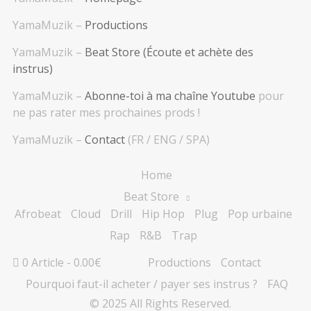
YamaMuzik –
Productions
YamaMuzik –
Beat Store (Écoute et achète des
instrus)
YamaMuzik –
Abonne-toi à ma chaîne Youtube
pour
ne pas rater mes prochaines prods !
YamaMuzik –
Contact
(FR / ENG / SPA)
Home
Beat Store
Afrobeat
Cloud
Drill
Hip Hop
Plug
Pop urbaine
Rap
R&B
Trap
0 Article
0.00€
Productions
Contact
Pourquoi faut-il acheter / payer ses instrus ?
FAQ
© 2025 All Rights Reserved.