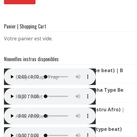
Panier | Shopping Cart
Votre panier est vide.
Nouvelles instrus disponibles
Instru Trap Bouyon (TH x 1T1 Type beat) | Bouya
Bouyon, Rap, Trap
Instru Rap Mélodieuse (Youssoupha Type Beat) |
Rap, Triolet
Mauvais Djo x Gims type Beat (Instru Afro) | All
Afro, Afrobeat
Instru Trap Sombre (La Rvfleuze type beat) | Nui
Rap, Trap