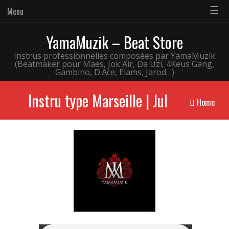
☰
Menu
YamaMuzik – Beat Store
Instrus professionnelles composées par YamaMuzik
(Beatmaker pour Maes, Jok'Air, Da Uzi, 4Keus Gang,
Gambino, D.Ace, Elams, Jarod…)
Instru type Marseille | Jul
Home