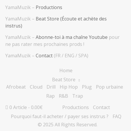
YamaMuzik –
Productions
YamaMuzik –
Beat Store (Écoute et achète des
instrus)
YamaMuzik –
Abonne-toi à ma chaîne Youtube
pour
ne pas rater mes prochaines prods !
YamaMuzik –
Contact
(FR / ENG / SPA)
Home
Beat Store
Afrobeat
Cloud
Drill
Hip Hop
Plug
Pop urbaine
Rap
R&B
Trap
0 Article
0.00€
Productions
Contact
Pourquoi faut-il acheter / payer ses instrus ?
FAQ
© 2025 All Rights Reserved.