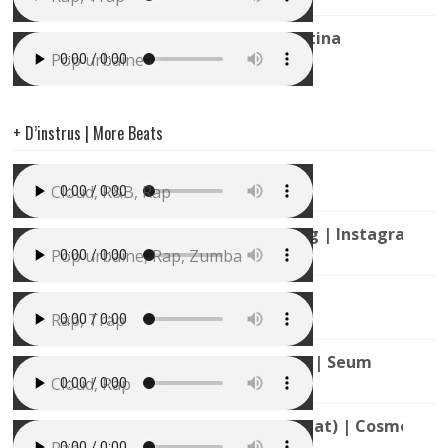
Instru Zumba / Pop Urbaine | Latina
Pop urbaine
+ D’instrus | More Beats
PNL Type Beat | Lunaire
Cloud, R&B, Rap
Instru Pop Urbaine Type Soolking | Instagram
Pop urbaine, Rap, Zumba
Instru Rap Futuriste | 2030
Rap, Trap
Instru planante (PNL Type Beat) | Seum
Cloud, Rap
Instru Rap Planante (JUL Type Beat) | Cosmos