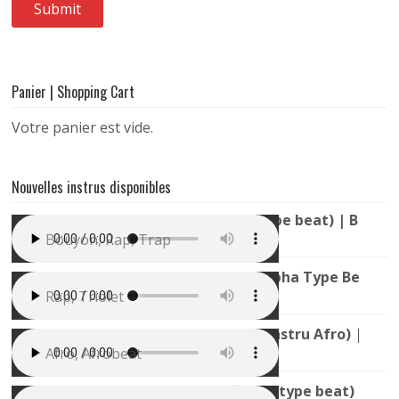
Panier | Shopping Cart
Votre panier est vide.
Nouvelles instrus disponibles
Instru Trap Bouyon (TH x 1T1 Type beat) | Bouya
Bouyon, Rap, Trap
Instru Rap Mélodieuse (Youssoupha Type Beat) |
Rap, Triolet
Mauvais Djo x Gims type Beat (Instru Afro) | All
Afro, Afrobeat
Instru Trap Sombre (La Rvfleuze type beat) | Nui