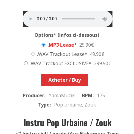
Options* (infos ci-dessous)
.MP3 Lease*
29.90€
.WAV Trackout Lease*
49.90€
.WAV Trackout EXCLUSIVE*
299.90€
Acheter / Buy
Producer:
YamaMuzik
BPM:
175
Type:
Pop urbaine, Zouk
Instru Pop Urbaine / Zouk
💥
Instru chill / posée (Aya Nakamura Type