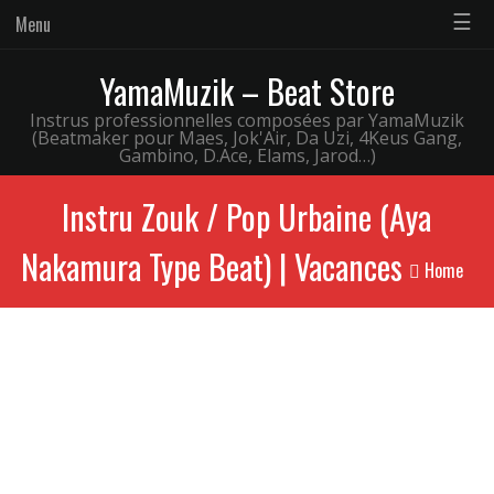
☰
Menu
YamaMuzik – Beat Store
Instrus professionnelles composées par YamaMuzik
(Beatmaker pour Maes, Jok'Air, Da Uzi, 4Keus Gang,
Gambino, D.Ace, Elams, Jarod…)
Instru Zouk / Pop Urbaine (Aya
Nakamura Type Beat) | Vacances
Home