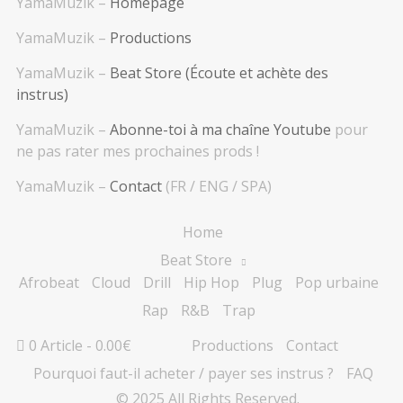
YamaMuzik –
Homepage
YamaMuzik –
Productions
YamaMuzik –
Beat Store (Écoute et achète des
instrus)
YamaMuzik –
Abonne-toi à ma chaîne Youtube
pour
ne pas rater mes prochaines prods !
YamaMuzik –
Contact
(FR / ENG / SPA)
Home
Beat Store
Afrobeat
Cloud
Drill
Hip Hop
Plug
Pop urbaine
Rap
R&B
Trap
0 Article
0.00€
Productions
Contact
Pourquoi faut-il acheter / payer ses instrus ?
FAQ
© 2025 All Rights Reserved.