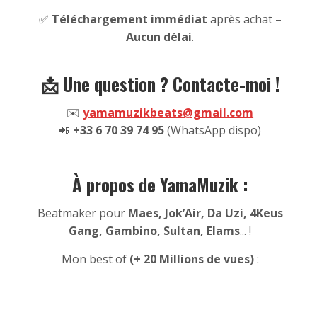
✅
Téléchargement immédiat
après achat –
Aucun délai
.
📩 Une question ? Contacte-moi !
✉️
yamamuzikbeats@gmail.com
📲
+33 6 70 39 74 95
(WhatsApp dispo)
À propos de YamaMuzik :
Beatmaker pour
Maes, Jok’Air, Da Uzi, 4Keus
Gang, Gambino, Sultan, Elams
... !
Mon best of
(+ 20 Millions de vues)
: