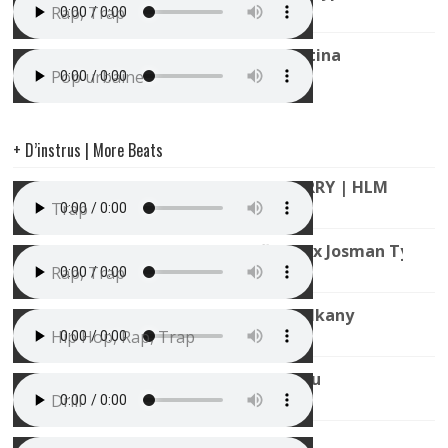
Rap, Trap
Instru Zumba / Pop Urbaine | Latina
Pop urbaine
+ D’instrus | More Beats
Instru Trap Type KOBA LAD x LARRY | HLM
Trap
Instru Trap Sombre (La Rvfleuze x Josman Type B
Rap, Trap
Instru Type Kalash Criminel | Balkany
Hip Hop, Rap, Trap
Instru Drill x Leto Type Beat | Feu
Drill
Instru GUITARE x TRAP | Drip