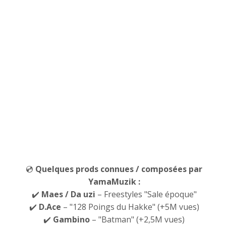
💿
Quelques prods connues / composées par
YamaMuzik :
✔️
Maes
/ Da uzi
– Freestyles "Sale époque"
✔️
D.Ace
– "128 Poings du Hakke" (+5M vues)
✔️
Gambino
– "Batman" (+2,5M vues)